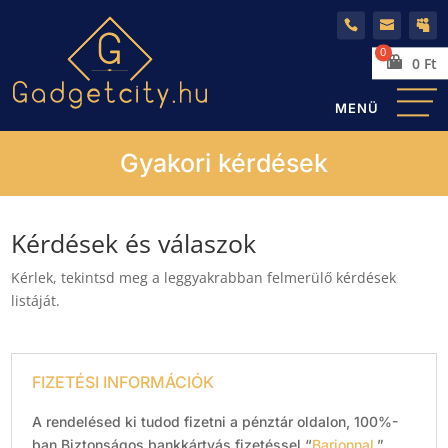
0
Ft
Gyakori kérdések
Kérdések és válaszok
Kérlek, tekintsd meg a leggyakrabban felmerülő kérdések
listáját.
FIZETÉSI INFORMÁCIÓK
A rendelésed ki tudod fizetni a pénztár oldalon, 100%-
ban Biztonságos bankkártyás fizetéssel “
Barionnal.
”.