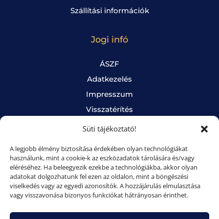
Szállítási információk
Jogi infó
ÁSZF
Adatkezelés
Impresszum
Visszatérítés
Süti tájékoztató
Süti tájékoztató!
A legjobb élmény biztosítása érdekében olyan technológiákat
Online fizetés
használunk, mint a cookie-k az eszközadatok tárolására és/vagy
eléréséhez. Ha beleegyezik ezekbe a technológiákba, akkor olyan
adatokat dolgozhatunk fel ezen az oldalon, mint a böngészési
Bankkártyás fizetés Barionnal.
viselkedés vagy az egyedi azonosítók. A hozzájárulás elmulasztása
Nem kötelező regisztrálni!
vagy visszavonása bizonyos funkciókat hátrányosan érinthet.
100% BIZTONSÁGOS FIZETÉS.