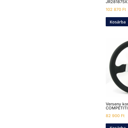
JR281875X
102 870
Ft
Kosárba
Verseny k
COMPETITI
82 900
Ft
Kosárba