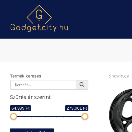
Showing all
Termék keresés
Szűrés ár szerint
64,999 Ft
279,901 Ft