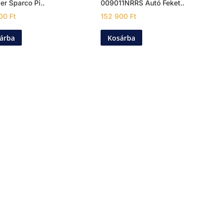
er Sparco Pi..
009011NRRS Autó Feket..
000
Ft
152 900
Ft
árba
Kosárba