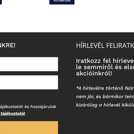
HÍRLEVÉL FELIRAT
NKRE!
Iratkozz fel hírle
le semmiről és első
akcióinkról!
*A hírlevélre történő fe
nem jár, és bármikor lei
kizárólag a hírlevél kikü
ájékoztatót és hozzájárulok
 tájékoztató!
S