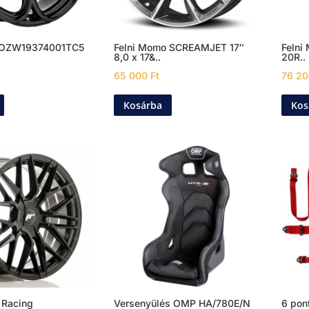
 OZW19374001TC5
Felni Momo SCREAMJET 17″
Felni
8,0 x 17&..
20R..
65 000
Ft
76 2
Kosárba
Kos
 Racing
Versenyülés OMP HA/780E/N
6 pon