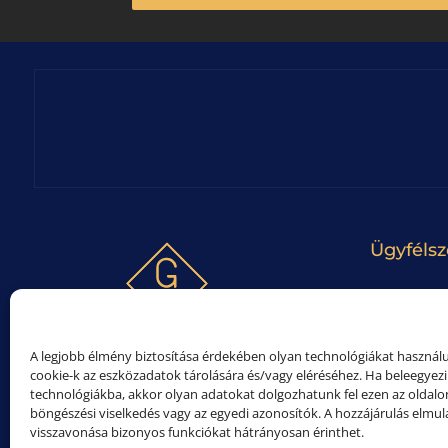
Ügyfélsz
Kapcsolat
Gyakori k
A legjobb élmény biztosítása érdekében olyan technológiákat használu
Fizetési i
cookie-k az eszközadatok tárolására és/vagy eléréséhez. Ha beleegyez
Szállítási
technológiákba, akkor olyan adatokat dolgozhatunk fel ezen az oldalo
böngészési viselkedés vagy az egyedi azonosítók. A hozzájárulás elmul
visszavonása bizonyos funkciókat hátrányosan érinthet.