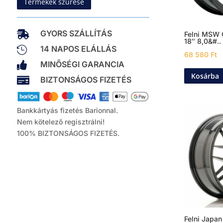
Termékek szűrése
GYORS SZÁLLÍTÁS

Felni MSW
18″ 8,0&#..
14 NAPOS ELÁLLÁS

68 580
Ft
MINŐSÉGI GARANCIA

Kosárba
BIZTONSÁGOS FIZETÉS

Bankkártyás fizetés Barionnal.
Nem kötelező regisztrálni!
100% BIZTONSÁGOS FIZETÉS.
Felni Japan