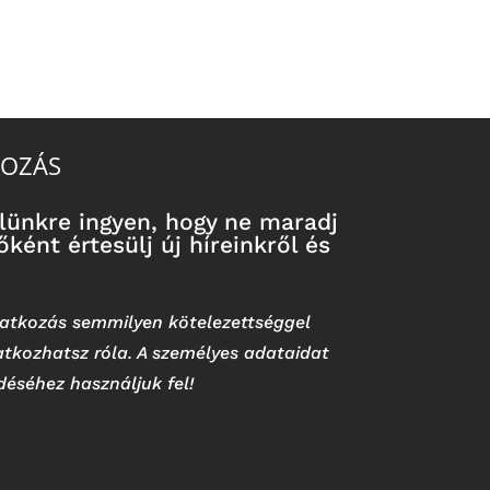
KOZÁS
velünkre ingyen, hogy ne maradj
ként értesülj új híreinkről és
liratkozás semmilyen kötelezettséggel
ratkozhatsz róla. A személyes adataidat
ldéséhez használjuk fel!