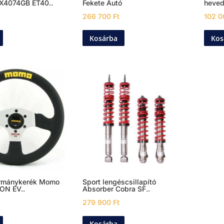
X4074GB ET40..
Fekete Autó
heved
266 700
Ft
102 
Kosárba
Kos
ormánykerék Momo
Sport lengéscsillapító
ON EV..
Absorber Cobra SF..
279 900
Ft
Kosárba