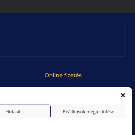
Online fizetés
Bankkártyás fizetés Barionnal.
Nem kötelező regisztrálni!
100% BIZTONSÁGOS FIZETÉS.
Elutasít
Beállítások megtekintése