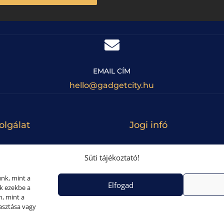

EMAIL CÍM
hello@gadgetcity.hu
olgálat
Jogi infó
ÁSZF
Süti tájékoztató!
érdések
Adatkezelés
nk, mint a
nformációk
Impresszum
Elfogad
ik ezekbe a
 információk
Visszatérítés
n, mint a
asztása vagy
Süti tájékoztató