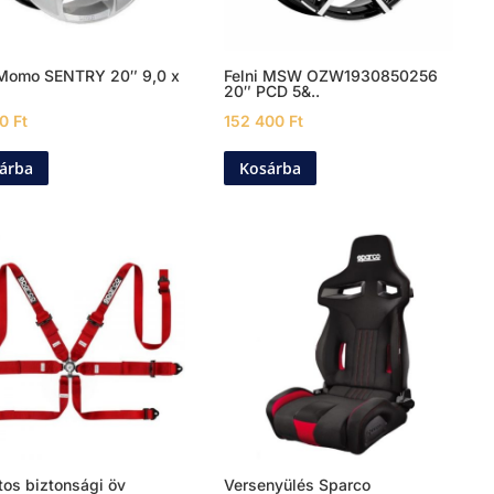
 Momo SENTRY 20″ 9,0 x
Felni MSW OZW1930850256
20″ PCD 5&..
00
Ft
152 400
Ft
árba
Kosárba
tos biztonsági öv
Versenyülés Sparco