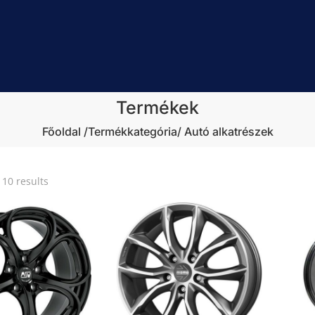
Termékek
Főoldal
/Termékkategória/ Autó alkatrészek
Sorted
 10 results
by
popularity