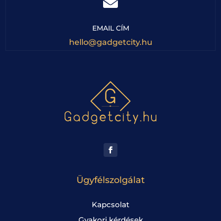

EMAIL CÍM
hello@gadgetcity.hu
Ügyfélszolgálat
Kapcsolat
Gyakori kérdések