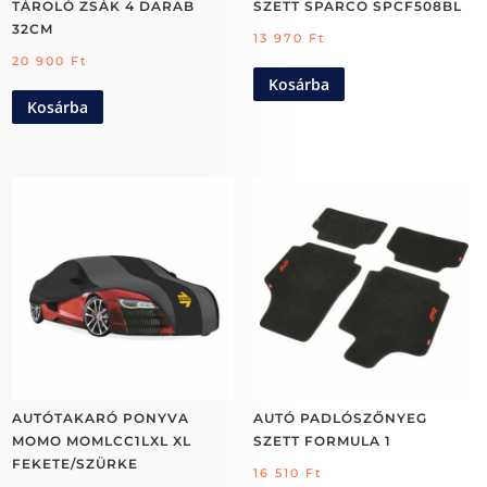
TÁROLÓ ZSÁK 4 DARAB
SZETT SPARCO SPCF508BL
32CM
13 970
Ft
20 900
Ft
Kosárba
Kosárba
AUTÓTAKARÓ PONYVA
AUTÓ PADLÓSZŐNYEG
MOMO MOMLCC1LXL XL
SZETT FORMULA 1
FEKETE/SZÜRKE
16 510
Ft