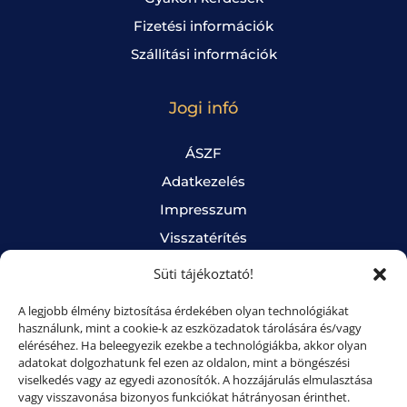
Fizetési információk
Szállítási információk
Jogi infó
ÁSZF
Adatkezelés
Impresszum
Visszatérítés
Süti tájékoztató
Süti tájékoztató!
A legjobb élmény biztosítása érdekében olyan technológiákat
Online fizetés
használunk, mint a cookie-k az eszközadatok tárolására és/vagy
eléréséhez. Ha beleegyezik ezekbe a technológiákba, akkor olyan
adatokat dolgozhatunk fel ezen az oldalon, mint a böngészési
Bankkártyás fizetés Barionnal.
viselkedés vagy az egyedi azonosítók. A hozzájárulás elmulasztása
Nem kötelező regisztrálni!
vagy visszavonása bizonyos funkciókat hátrányosan érinthet.