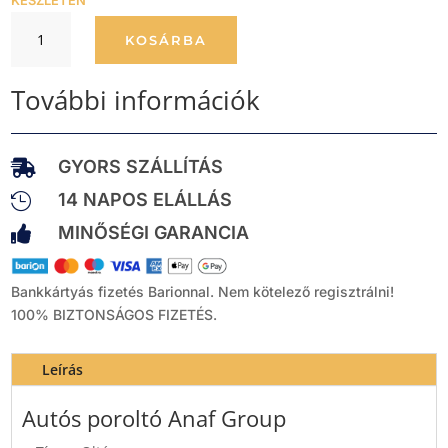
KÉSZLETEN
Autós
KOSÁRBA
poroltó
Anaf
További információk
Group
mennyiség
GYORS SZÁLLÍTÁS

14 NAPOS ELÁLLÁS

MINŐSÉGI GARANCIA

Bankkártyás fizetés Barionnal.
Nem kötelező regisztrálni!
100% BIZTONSÁGOS FIZETÉS.
Leírás
Autós poroltó Anaf Group