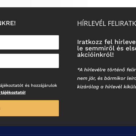
HÍRLEVÉL FELIRAT
NKRE!
Iratkozz fel hírle
le semmiről és első
akcióinkról!
*A hírlevélre történő fe
nem jár, és bármikor lei
ájékoztatót és hozzájárulok
kizárólag a hírlevél kikü
 tájékoztató!
S