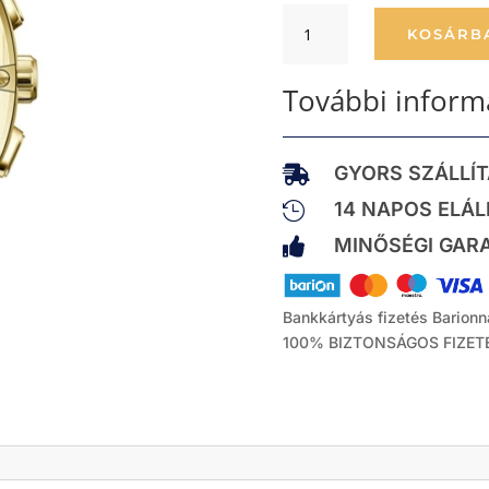
Férfi
KOSÁRB
karóra
Guess
További inform
GW0572G2
Fekete
mennyiség
GYORS SZÁLLÍ

14 NAPOS ELÁL

MINŐSÉGI GAR

Bankkártyás fizetés Barionn
100% BIZTONSÁGOS FIZET