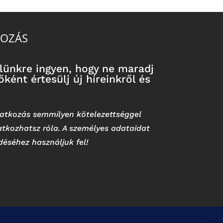
KOZÁS
velünkre ingyen, hogy ne maradj
ként értesülj új híreinkről és
liratkozás semmilyen kötelezettséggel
ratkozhatsz róla. A személyes adataidat
ldéséhez használjuk fel!