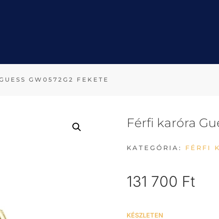
 GUESS GW0572G2 FEKETE
Férfi karóra G
KATEGÓRIA:
FÉRFI 
131 700
Ft
KÉSZLETEN