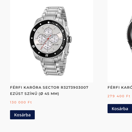
FÉRFI KARÓRA SECTOR R3273903007
FÉRFI KARÓ
EZÜST SZÍNŰ (Ø 45 MM)
279 400
Ft
130 000
Ft
Kosárba
Kosárba