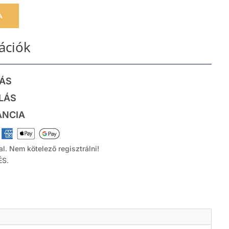
A
ációk
TÁS
LÁS
ANCIA
al.
Nem kötelező regisztrálni!
ÉS.