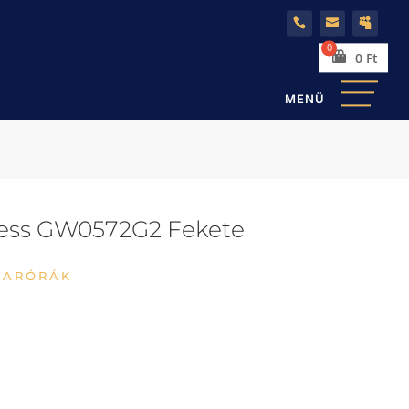
0
Ft
uess GW0572G2 Fekete
KARÓRÁK