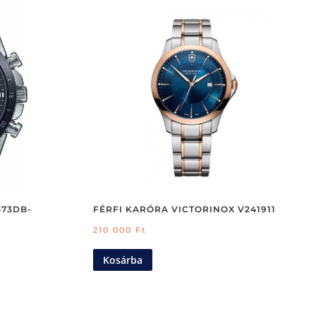
573DB-
FÉRFI KARÓRA VICTORINOX V241911
210 000
Ft
Kosárba