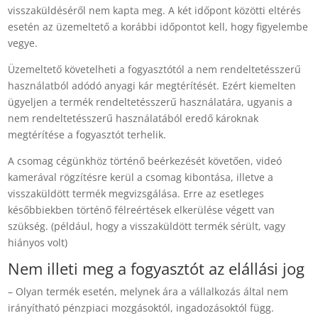
visszaküldéséről nem kapta meg. A két időpont közötti eltérés
esetén az üzemeltető a korábbi időpontot kell, hogy figyelembe
vegye.
Üzemeltető követelheti a fogyasztótól a nem rendeltetésszerű
használatból adódó anyagi kár megtérítését. Ezért kiemelten
ügyeljen a termék rendeltetésszerű használatára, ugyanis a
nem rendeltetésszerű használatából eredő károknak
megtérítése a fogyasztót terhelik.
A csomag cégünkhöz történő beérkezését követően, videó
kamerával rögzítésre kerül a csomag kibontása, illetve a
visszaküldött termék megvizsgálása. Erre az esetleges
későbbiekben történő félreértések elkerülése végett van
szükség. (például, hogy a visszaküldött termék sérült, vagy
hiányos volt)
Nem illeti meg a fogyasztót az elállási jog
– Olyan termék esetén, melynek ára a vállalkozás által nem
irányítható pénzpiaci mozgásoktól, ingadozásoktól függ.