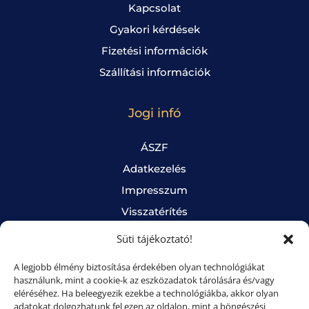
Kapcsolat
Gyakori kérdések
Fizetési információk
Szállítási információk
Jogi infó
ÁSZF
Adatkezelés
Impresszum
Visszatérítés
Süti tájékoztató
Süti tájékoztató!
A legjobb élmény biztosítása érdekében olyan technológiákat
Online fizetés
használunk, mint a cookie-k az eszközadatok tárolására és/vagy
eléréséhez. Ha beleegyezik ezekbe a technológiákba, akkor olyan
adatokat dolgozhatunk fel ezen az oldalon, mint a böngészési