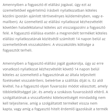
Amennyiben a fogyasztó él elállási jogával, úgy ezt az
üzemeltetővel egyértelmű írásbeli nyilatkozatban köteles
közölni (postán ajánlott tértivevényes küldeményben, vagy e-
mailben). Az üzemeltető az elállási nyilatkozat kézhezvételét
követően haladéktalanul köteles azt visszaigazolni a fogyasztó
felé. A fogyasztó elállása esetén a megrendelt terméket köteles
elállási nyilatkozatának közlésétől számított 14 napon belül az
üzemeltetőnek visszaküldeni. A visszaküldés költsége a
fogyasztót terheli.
Amennyiben a fogyasztó elállási jogát gyakorolja, úgy az erre
vonatkozó nyilatkozat kézhezvételét követő 14 napon belül
köteles az üzemeltető a fogyasztónak az általa teljesített
fizetéseket visszatéríteni, beleértve a szállítás díját is. Ez alól
kivétel, ha a fogyasztó olyan fuvarozási módot választott, amely
többletköltséggel jár, és amely a szokásos fuvarozástól eltérő. A
szolgáltatónak a visszafizetési kötelezettségét mindaddig nem
kell teljesítenie, amíg a szolgáltatott terméket vissza nem
kapta, vagy amíg a fogyasztó hitelt érdemlő igazolását a termék