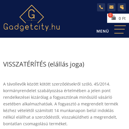
0
Ft
VISSZATÉRÍTÉS (e
lállás joga)
A távollevők között kötött szerződésekről szóló, 45/2014.
kormányrendelet szabályozása értelmében a jelen pont
rendelkezései kizárólag a fogyasztónak minősülő vásárló
esetében alkalmazhatóak. A fogyasztó a megrendelt termék
kézhez vételétől számított 14 munkanapon belül indoklás
nélkül elállhat a szerződéstől, visszaküldheti a megrendelt,
bontatlan csomagolású terméket.